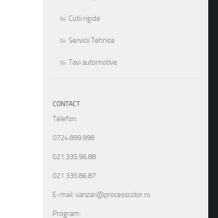
Cutii rigide
Servicii Tehnice
Tavi automotive
CONTACT
Telefon:
0724.899.998
021.335.96.88
021.335.86.87
E-mail: vanzari@processcolor.ro
Program: