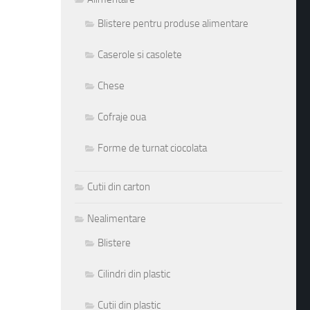
Blistere pentru produse alimentare
Caserole si casolete
Chese
Cofraje oua
Forme de turnat ciocolata
Cutii din carton
Nealimentare
Blistere
Cilindri din plastic
Cutii din plastic