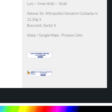
Luni – Vineri 8:00 – 16:00
Adresa: Str. Mitropolitul Veniamin Costache nr.
22, Etaj 3
Bucuresti, Sector 5
Waze / Google Maps : Process Color