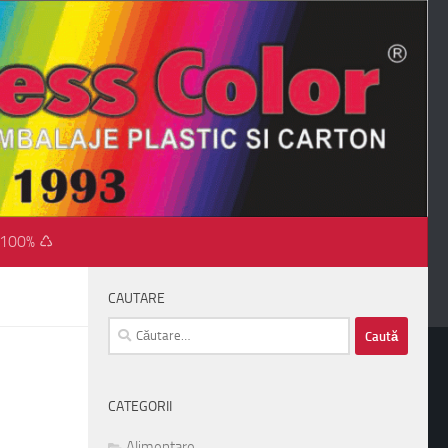
 100% ♺
CAUTARE
Caută
după:
CATEGORII
Alimentare