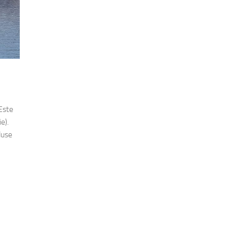
Este
e).
duse