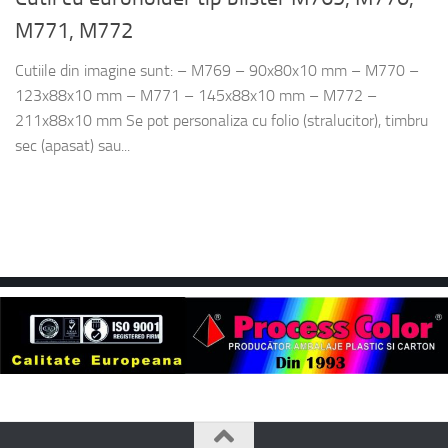
M771, M772
Cutiile din imagine sunt: – M769 – 90x80x10 mm – M770 –
123x88x10 mm – M771 – 145x88x10 mm – M772 –
211x88x10 mm Se pot personaliza cu folio (stralucitor), timbru
sec (apasat) sau...