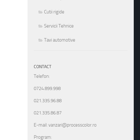
Cutii rigide
Servicii Tehnice
Tavi automotive
CONTACT
Telefon:
0724.899.998
021.335.96.88
021.335.86.87
E-mail: vanzari@processcolor.ro
Program: