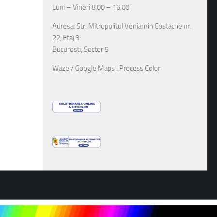
Luni – Vineri 8:00 – 16:00
Adresa: Str. Mitropolitul Veniamin Costache nr.
22, Etaj 3
Bucuresti, Sector 5
Waze / Google Maps : Process Color