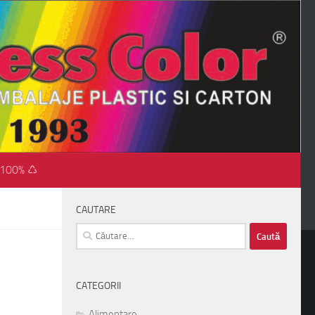
 100% ♺
CAUTARE
Caută
după:
CATEGORII
Alimentare