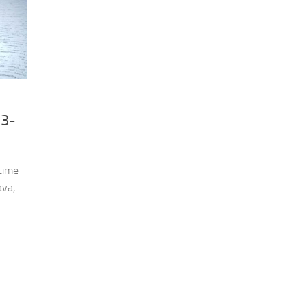
33-
time
ava,