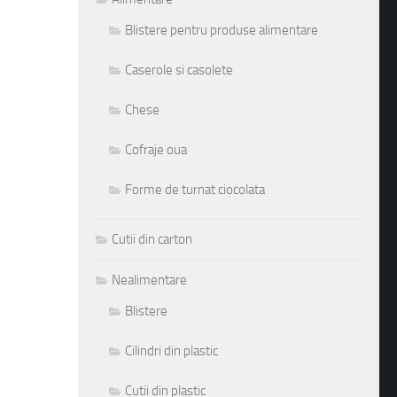
Blistere pentru produse alimentare
Caserole si casolete
Chese
Cofraje oua
Forme de turnat ciocolata
Cutii din carton
Nealimentare
Blistere
Cilindri din plastic
Cutii din plastic