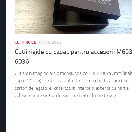
CUTII RIGIDE
17 MAI 2022
Cutii rigide cu capac pentru accesorii M60
6036
Cutia din imagine are dimensiunea de 135x100x47mm (inal
capac 20mm) si este realizata din carton dur de 2 mm (muc
carton de legatorie) caserata la interior si exterior cu hartie
colorata in masa. Cutiile sunt realizate din materiale...