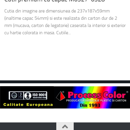
Cutia din imagine are dimensiunea de 237x187x59mm
(inaltime capac 54mm) si este realizata din carton dur de 2
mm (mucava, carton de legatorie) caserata la interior si exterior
cu hartie colorata in masa. Cutiile...