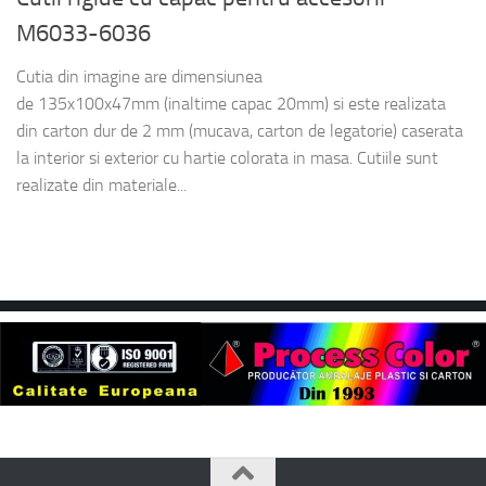
M6033-6036
Cutia din imagine are dimensiunea
de 135x100x47mm (inaltime capac 20mm) si este realizata
din carton dur de 2 mm (mucava, carton de legatorie) caserata
la interior si exterior cu hartie colorata in masa. Cutiile sunt
realizate din materiale...