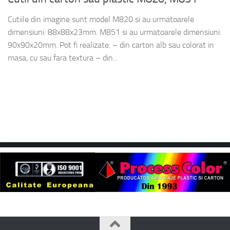
Cutiile din imagine sunt model M820 si au urmatoarele
dimensiuni: 88x88x23mm. M851 si au urmatoarele dimensiuni:
90x90x20mm. Pot fi realizate: – din carton alb sau colorat in
masa, cu sau fara textura – din...