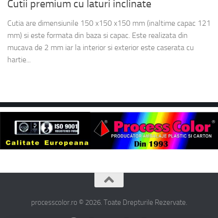
Cutii premium cu laturi inclinate
Cutia are dimensiunile 150 x150 x150 mm (inaltime capac 121
mm) si este formata din baza si capac. Este realizata din
mucava de 2 mm iar la interior si exterior este caserata cu
hartie...
processcolor.ro © 2026. Toate Drepturile Rezervate.