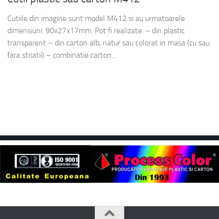
Cutiile din imagine sunt model M412 si au urmatoarele
dimensiuni: 90x27x17mm. Pot fi realizate: – din plastic
transparent – din carton alb, natur sau colorat in masa (cu sau
fara striatii) – combinatie carton...