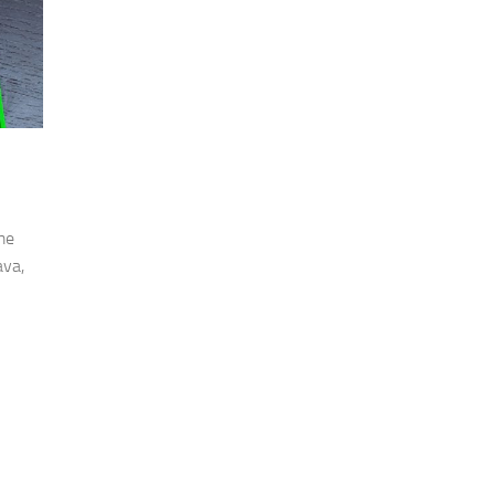
me
ava,