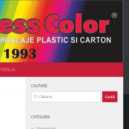
 100% ♺
CAUTARE
Caută
după:
CATEGORII
Alimentare