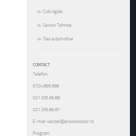
Cutii rigide
Servicii Tehnice
Tavi automotive
CONTACT
Telefon:
0724.899.998
021.335.96.88
021.335.86.87
E-mail: vanzari@processcolor.ro
Program: