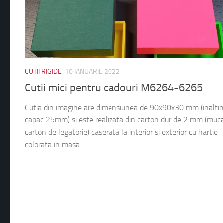
CUTII RIGIDE
10 IANUARIE 2022
Cutii mici pentru cadouri M6264-6265
Cutia din imagine are dimensiunea de 90x90x30 mm (inalti
capac 25mm) si este realizata din carton dur de 2 mm (muc
carton de legatorie) caserata la interior si exterior cu hartie
colorata in masa....