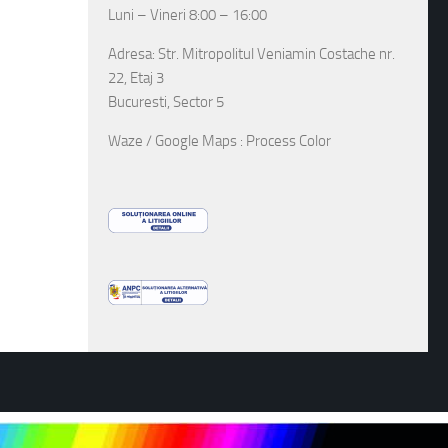
Luni – Vineri 8:00 – 16:00
Adresa: Str. Mitropolitul Veniamin Costache nr.
22, Etaj 3
Bucuresti, Sector 5
Waze / Google Maps : Process Color