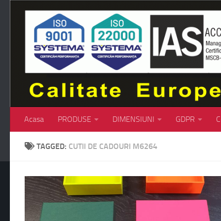
Skip to content
Acasa
PRODUSE
DIMENSIUNI
GDPR
C
TAGGED:
CUTII DE CADOURI M6264