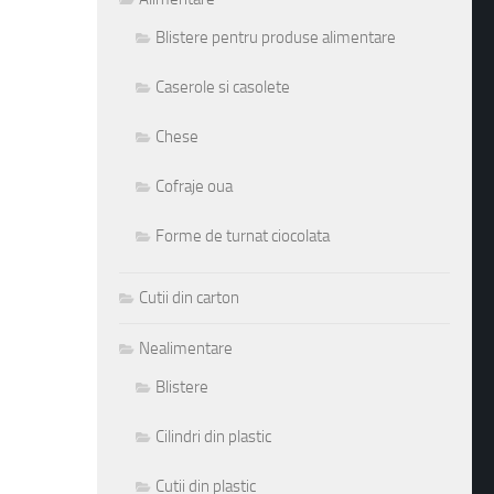
Blistere pentru produse alimentare
Caserole si casolete
Chese
Cofraje oua
Forme de turnat ciocolata
Cutii din carton
Nealimentare
Blistere
Cilindri din plastic
Cutii din plastic