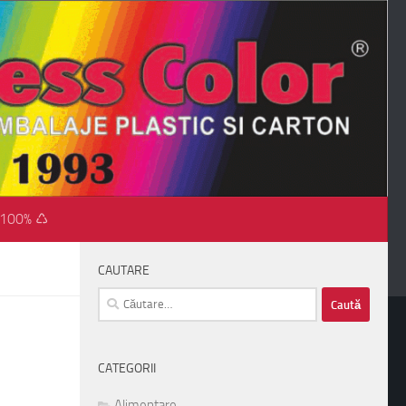
 100% ♺
CAUTARE
Caută
după:
CATEGORII
Alimentare