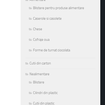
Blistere pentru produse alimentare
Caserole si casolete
Chese
Cofraje oua
Forme de turnat ciocolata
Cutii din carton
Nealimentare
Blistere
Cilindri din plastic
Cutii din plastic