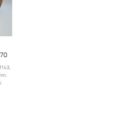
670
M143,
mm.
i