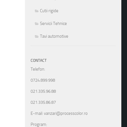
Cutii rigide
Servicii Tehnice
Tavi automotive
CONTACT
Telefon:
0724.899.998
021.335.96.88
021.335.86.87
E-mail: vanzari@processcolor.ro
Program: