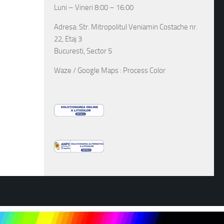
Luni – Vineri 8:00 – 16:00
Adresa: Str. Mitropolitul Veniamin Costache nr.
22, Etaj 3
Bucuresti, Sector 5
Waze / Google Maps : Process Color