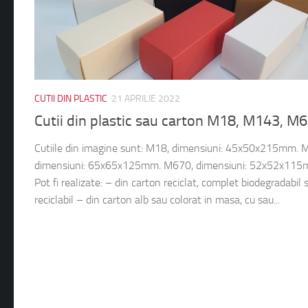
CUTII DIN PLASTIC
21 APRILIE 2022
Cutii din plastic sau carton M18, M143, M
Cutiile din imagine sunt: M18, dimensiuni: 45x50x215mm. 
dimensiuni: 65x65x125mm. M670, dimensiuni: 52x52x115
Pot fi realizate: – din carton reciclat, complet biodegradabil s
reciclabil – din carton alb sau colorat in masa, cu sau...