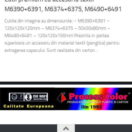
M6390+6391, M6374+6375, M6490+6491
Cutiile din imagine au dimensiunile: – M6390+6391 –
120x120x120mm – M6374+6375 – 50x50x80mm –
M6490+6491 – 120x120x150mm Prezinta in partea
superioara un accesoriu din material textil (panglica) pentru
extragerea capacului. Sunt realizate din carton...