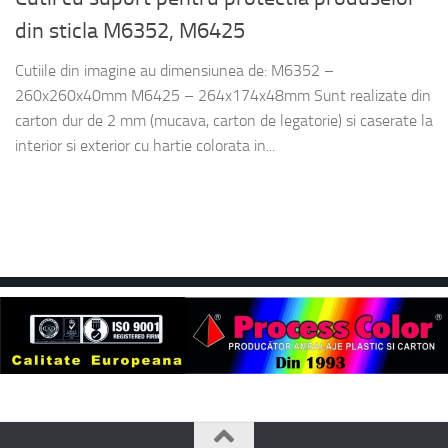
din sticla M6352, M6425
Cutiile din imagine au dimensiunea de: M6352 –
260x260x40mm M6425 – 264x174x48mm Sunt realizate din
carton dur de 2 mm (mucava, carton de legatorie) si caserate la
interior si exterior cu hartie colorata in...