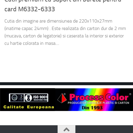
card M6332-6333
Cutia din imagine are dimensiunea de 220x110x27mm
(inatime capac 24mm) . Este realizata din carton dur de 2 mm
(mucava, carton de legatorie) si caserata la interior si exterior
cu hartie colorata in masa....