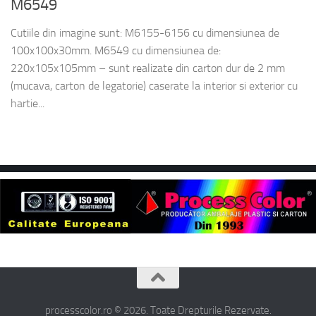
M6549
Cutiile din imagine sunt: M6155-6156 cu dimensiunea de
100x100x30mm. M6549 cu dimensiunea de:
220x105x105mm – sunt realizate din carton dur de 2 mm
(mucava, carton de legatorie) caserate la interior si exterior cu
hartie...
processcolor.ro © 2026. Toate Drepturile Rezervate.