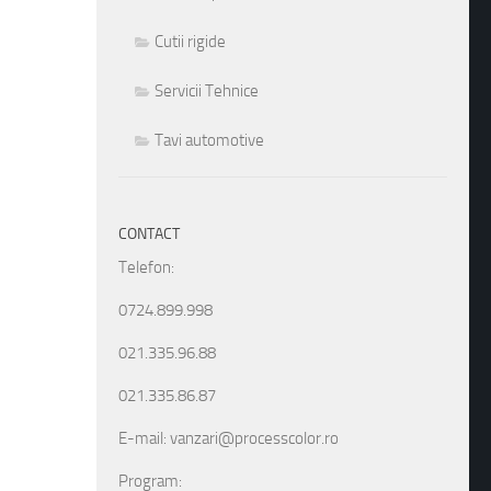
Cutii rigide
Servicii Tehnice
Tavi automotive
CONTACT
Telefon:
0724.899.998
021.335.96.88
021.335.86.87
E-mail: vanzari@processcolor.ro
Program: