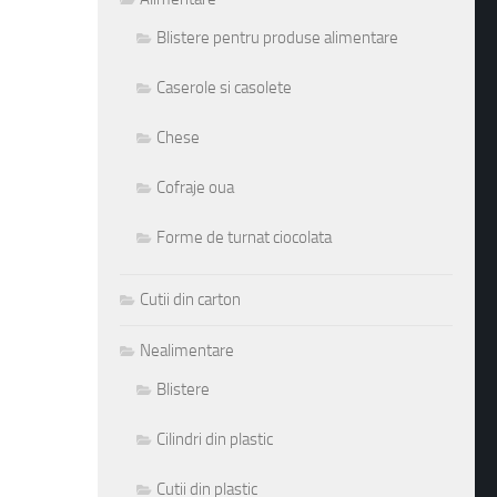
Blistere pentru produse alimentare
Caserole si casolete
Chese
Cofraje oua
Forme de turnat ciocolata
Cutii din carton
Nealimentare
Blistere
Cilindri din plastic
Cutii din plastic