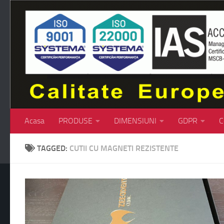
Skip to content
Acasa
PRODUSE
DIMENSIUNI
GDPR
C
TAGGED:
CUTII CU MAGNETI REZISTENTE