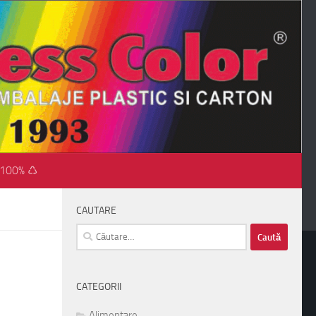
 100% ♺
CAUTARE
Caută
după:
CATEGORII
Alimentare