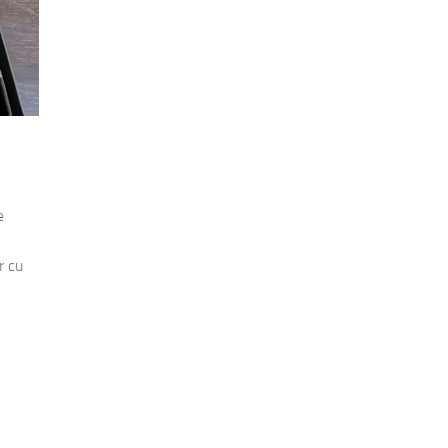
e
r cu