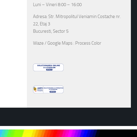
Luni – Vineri 8:00 – 16:00
Adresa: Str. Mitropolitul Veniamin Costache nr.
22, Etaj 3
Bucuresti, Sector 5
Waze / Google Maps : Process Color