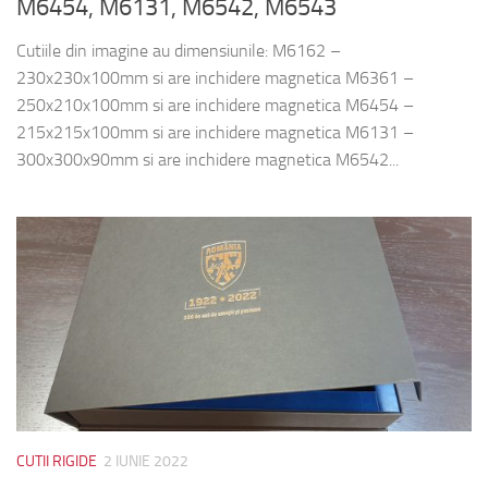
M6454, M6131, M6542, M6543
Cutiile din imagine au dimensiunile: M6162 –
230x230x100mm si are inchidere magnetica M6361 –
250x210x100mm si are inchidere magnetica M6454 –
215x215x100mm si are inchidere magnetica M6131 –
300x300x90mm si are inchidere magnetica M6542...
CUTII RIGIDE
2 IUNIE 2022