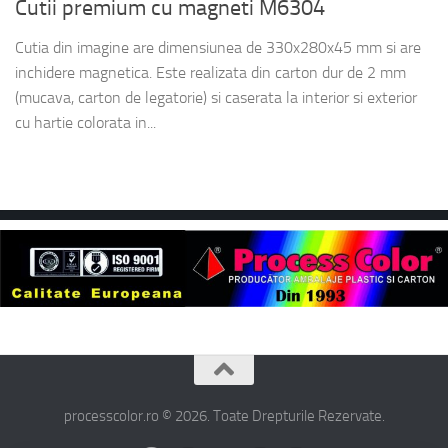
Cutii premium cu magneti M6304
Cutia din imagine are dimensiunea de 330x280x45 mm si are
inchidere magnetica. Este realizata din carton dur de 2 mm
(mucava, carton de legatorie) si caserata la interior si exterior
cu hartie colorata in...
processcolor.ro © 2026. Toate Drepturile Rezervate.