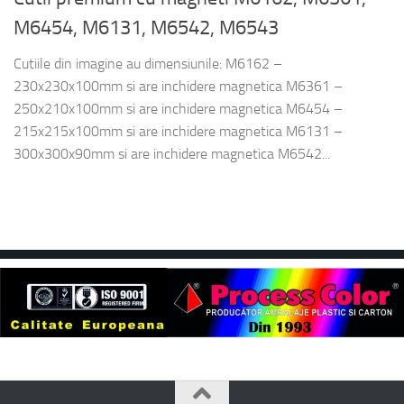
M6454, M6131, M6542, M6543
Cutiile din imagine au dimensiunile: M6162 –
230x230x100mm si are inchidere magnetica M6361 –
250x210x100mm si are inchidere magnetica M6454 –
215x215x100mm si are inchidere magnetica M6131 –
300x300x90mm si are inchidere magnetica M6542...