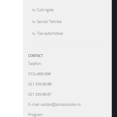
Cutii rigide
Servicii Tehnice
Tavi automotive
CONTACT
Telefon:
0724.899.998
021.335.96.88
021.335.86.87
E-mail: vanzari@processcolor.ro
Program: