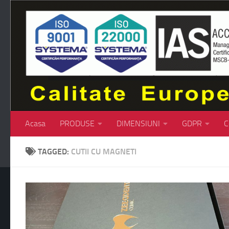
Skip to content
Acasa
PRODUSE
DIMENSIUNI
GDPR
C
TAGGED:
CUTII CU MAGNETI