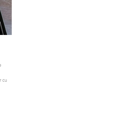
e
r cu