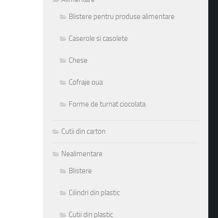
Blistere pentru produse alimentare
Caserole si casolete
Chese
Cofraje oua
Forme de turnat ciocolata
Cutii din carton
Nealimentare
Blistere
Cilindri din plastic
Cutii din plastic