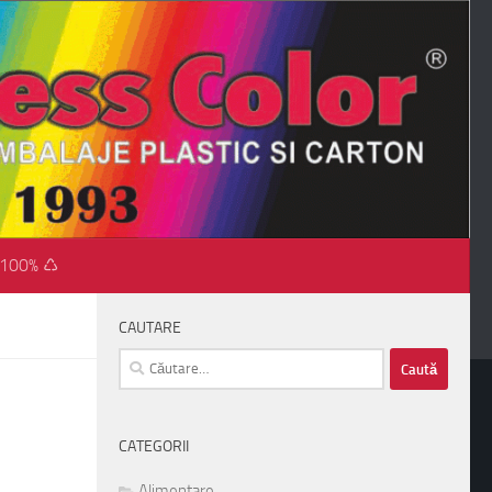
 100% ♺
CAUTARE
Caută
după:
CATEGORII
Alimentare