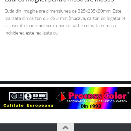
Cutia din imagine are dimensiunea de 325x235x80mm. Este
realizata din carton dur de 2 mm (mucava, carton de legatorie)
si caserata la interior si exterior cu hartie colorata in masa.
Inchiderea este realizata cu...