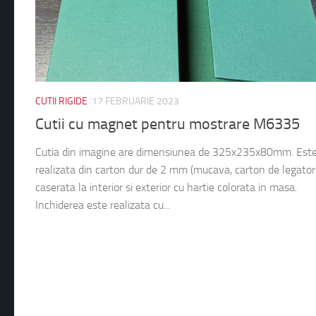
CUTII RIGIDE
17 FEBRUARIE 2023
Cutii cu magnet pentru mostrare M6335
Cutia din imagine are dimensiunea de 325x235x80mm. Est
realizata din carton dur de 2 mm (mucava, carton de legatori
caserata la interior si exterior cu hartie colorata in masa.
Inchiderea este realizata cu...