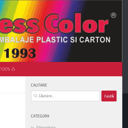
 100% ♺
CAUTARE
Caută
după:
CATEGORII
Alimentare