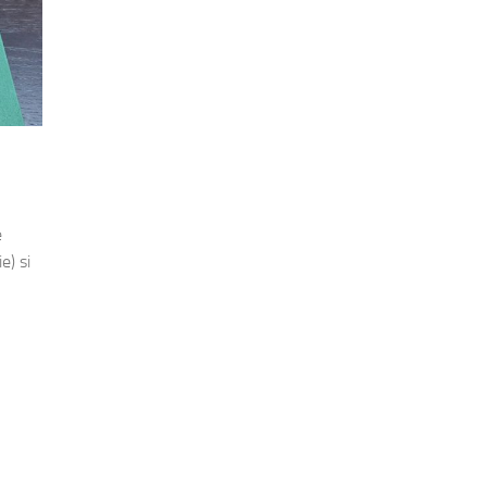
e
e) si