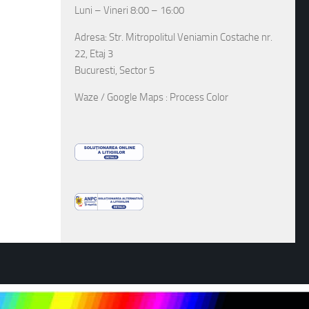
Luni – Vineri 8:00 – 16:00
Adresa: Str. Mitropolitul Veniamin Costache nr.
22, Etaj 3
Bucuresti, Sector 5
Waze / Google Maps : Process Color