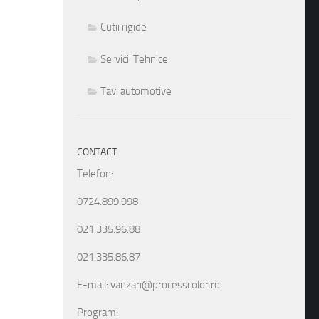
Cutii rigide
Servicii Tehnice
Tavi automotive
CONTACT
Telefon:
0724.899.998
021.335.96.88
021.335.86.87
E-mail: vanzari@processcolor.ro
Program: