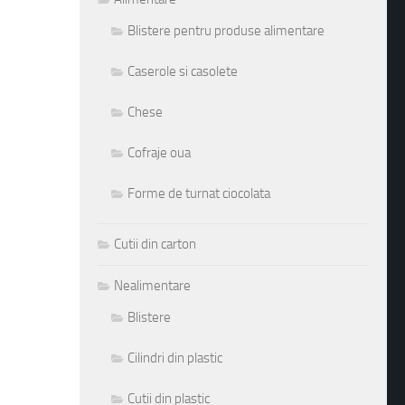
Blistere pentru produse alimentare
Caserole si casolete
Chese
Cofraje oua
Forme de turnat ciocolata
Cutii din carton
Nealimentare
Blistere
Cilindri din plastic
Cutii din plastic