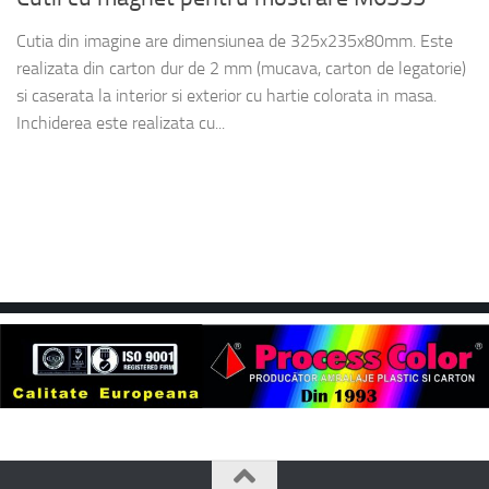
Cutia din imagine are dimensiunea de 325x235x80mm. Este
realizata din carton dur de 2 mm (mucava, carton de legatorie)
si caserata la interior si exterior cu hartie colorata in masa.
Inchiderea este realizata cu...