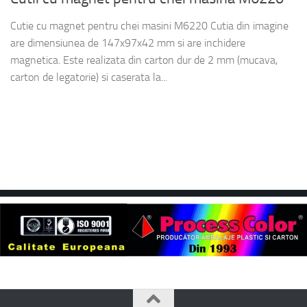
Cutie cu magnet pentru chei masini M6220 Cutia din imagine
are dimensiunea de 147x97x42 mm si are inchidere
magnetica. Este realizata din carton dur de 2 mm (mucava,
carton de legatorie) si caserata la...