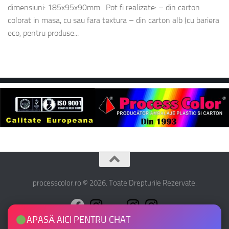
dimensiuni: 185x95x90mm . Pot fi realizate: – din carton
colorat in masa, cu sau fara textura – din carton alb (cu bariera
eco, pentru produse...
processcolor.ro © 2026. Toate Drepturile Rezervate.
APASĂ AICI PENTRU CHAT