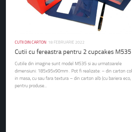
CUTII DIN CARTON
18 FEBRUARIE 2022
Cutii cu fereastra pentru 2 cupcakes M535
Cutiile din imagine sunt model M535 si au urmatoarele
dimensiuni: 185x95x90mm . Pot fi realizate: – din carton co
in masa, cu sau fara textura – din carton alb (cu bariera eco,
pentru produse...