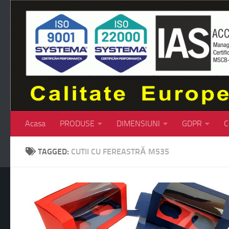
Skip to content
Acasa
PRODUSE
DIMENSIUNI
GDPR
C
TAGGED:
CUTII CU FEREASTRĂ M535