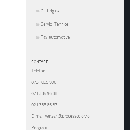
Cutii rigide
Servicii Tehnice
Tavi automotive
CONTACT
Telefon:
0724.899.998
021.335.96.88
021.335.86.87
E-mail: vanzari@processcolor.ro
Program: