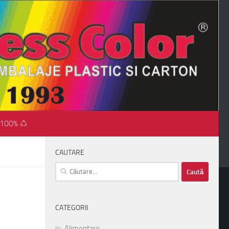
 100% ♺
CAUTARE
Caută
după:
CATEGORII
Alimentare