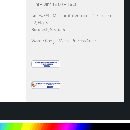
Luni – Vineri 8:00 – 16:00
Adresa: Str. Mitropolitul Veniamin Costache nr.
22, Etaj 3
Bucuresti, Sector 5
Waze / Google Maps : Process Color