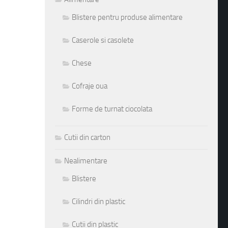
Blistere pentru produse alimentare
Caserole si casolete
Chese
Cofraje oua
Forme de turnat ciocolata
Cutii din carton
Nealimentare
Blistere
Cilindri din plastic
Cutii din plastic