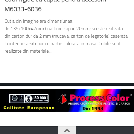
M6033-6036
Cutia din imagine are dimensiunea
de 135x100x47mm (inaltime capac 20mm) si este realizata
din carton dur de 2 mm (mucava, carton de legatorie) caserata
la interior si exterior cu hartie colorata in masa. Cutiile sunt
realizate din materiale...