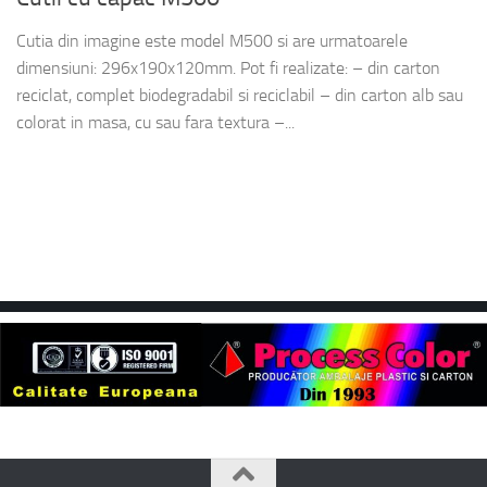
Cutia din imagine este model M500 si are urmatoarele
dimensiuni: 296x190x120mm. Pot fi realizate: – din carton
reciclat, complet biodegradabil si reciclabil – din carton alb sau
colorat in masa, cu sau fara textura –...