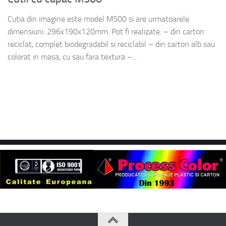
Cutia din imagine este model M500 si are urmatoarele
dimensiuni: 296x190x120mm. Pot fi realizate: – din carton
reciclat, complet biodegradabil si reciclabil – din carton alb sau
colorat in masa, cu sau fara textura –...