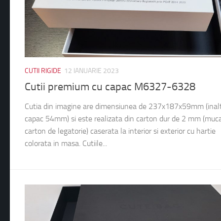
CUTII RIGIDE
12 IANUARIE 2023
Cutii premium cu capac M6327-6328
Cutia din imagine are dimensiunea de 237x187x59mm (inal
capac 54mm) si este realizata din carton dur de 2 mm (muc
carton de legatorie) caserata la interior si exterior cu hartie
colorata in masa. Cutiile...