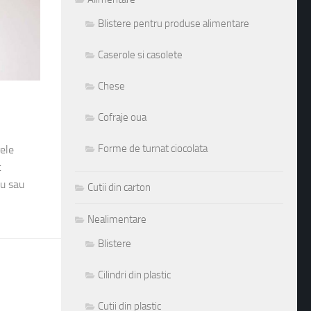
Blistere pentru produse alimentare
Caserole si casolete
Chese
Cofraje oua
Forme de turnat ciocolata
ele
c
cu sau
Cutii din carton
Nealimentare
Blistere
Cilindri din plastic
Cutii din plastic