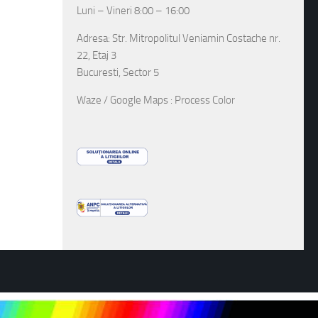
Luni – Vineri 8:00 – 16:00
Adresa: Str. Mitropolitul Veniamin Costache nr.
22, Etaj 3
Bucuresti, Sector 5
Waze / Google Maps : Process Color