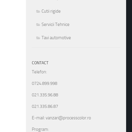
Cutii rigide
Servicii Tehnice
Tavi automotive
CONTACT
Telefon:
0724.899.998
021.335.96.88
021.335.86.87
E-mail: vanzari@processcolor.ro
Program: