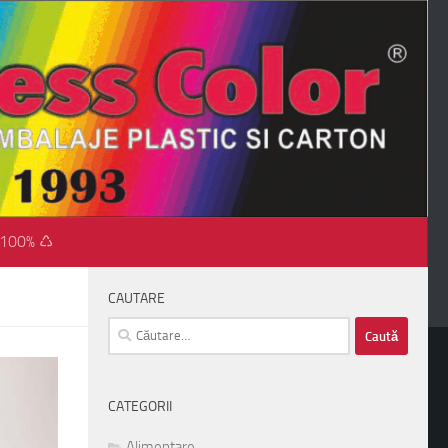
 100% ♺
CAUTARE
Caută
după:
CATEGORII
Alimentare