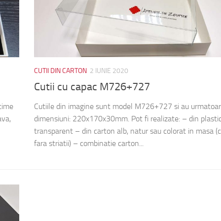
CUTII DIN CARTON
2 IUNIE 2020
Cutii cu capac M726+727
time
Cutiile din imagine sunt model M726+727 si au urmatoar
ava,
dimensiuni: 220x170x30mm. Pot fi realizate: – din plasti
transparent – din carton alb, natur sau colorat in masa (
fara striatii) – combinatie carton...