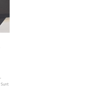
-
-
 Sunt