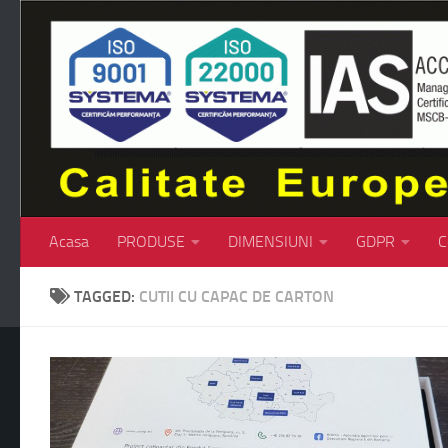
Skip to content
Acasa
PRODUSE
DIMENSIUNI
GDPR
C
TAGGED:
CUTII CU CAPAC DE CARTON