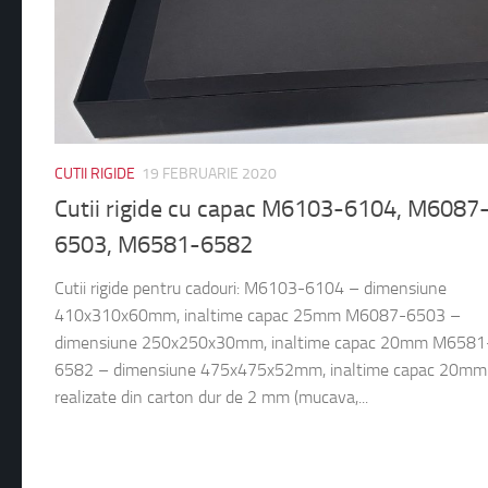
CUTII RIGIDE
19 FEBRUARIE 2020
Cutii rigide cu capac M6103-6104, M6087
6503, M6581-6582
Cutii rigide pentru cadouri: M6103-6104 – dimensiune
410x310x60mm, inaltime capac 25mm M6087-6503 –
dimensiune 250x250x30mm, inaltime capac 20mm M6581
6582 – dimensiune 475x475x52mm, inaltime capac 20mm
realizate din carton dur de 2 mm (mucava,...