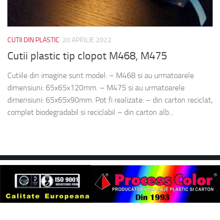
CUTII DIN PLASTIC
20 APRILIE 2022
Cutii plastic tip clopot M468, M475
Cutiile din imagine sunt model: – M468 si au urmatoarele
dimensiuni: 65x65x120mm. – M475 si au urmatoarele
dimensiuni: 65x65x90mm. Pot fi realizate: – din carton reciclat,
complet biodegradabil si reciclabil – din carton alb...