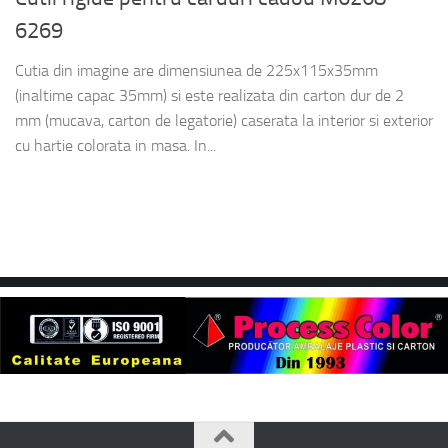
6269
Cutia din imagine are dimensiunea de 225x115x35mm
(inaltime capac 35mm) si este realizata din carton dur de 2
mm (mucava, carton de legatorie) caserata la interior si exterior
cu hartie colorata in masa. In...