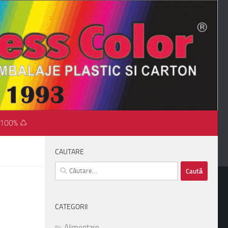
 100% ♺
CAUTARE
Caută
după:
CATEGORII
Alimentare