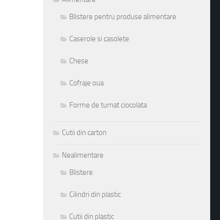
Blistere pentru produse alimentare
Caserole si casolete
Chese
Cofraje oua
Forme de turnat ciocolata
Cutii din carton
Nealimentare
Blistere
Cilindri din plastic
Cutii din plastic