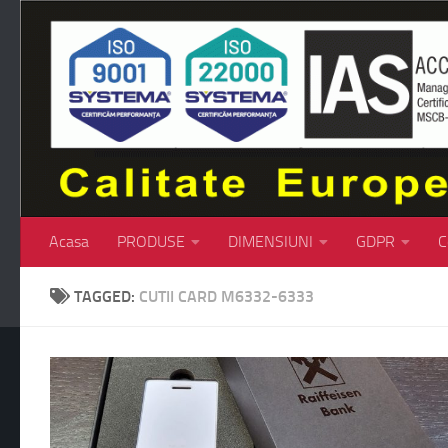
Skip to content
Acasa
PRODUSE
DIMENSIUNI
GDPR
C
TAGGED:
CUTII CARD M6332-6333