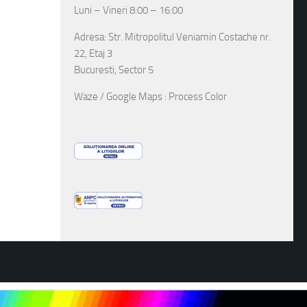
Luni – Vineri 8:00 – 16:00
Adresa: Str. Mitropolitul Veniamin Costache nr.
22, Etaj 3
Bucuresti, Sector 5
Waze / Google Maps : Process Color