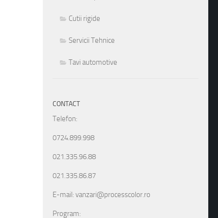
Cutii rigide
Servicii Tehnice
Tavi automotive
CONTACT
Telefon:
0724.899.998
021.335.96.88
021.335.86.87
E-mail: vanzari@processcolor.ro
Program: