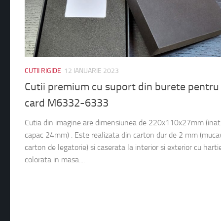
CUTII RIGIDE
12 IANUARIE 2023
Cutii premium cu suport din burete pentru
card M6332-6333
Cutia din imagine are dimensiunea de 220x110x27mm (ina
capac 24mm) . Este realizata din carton dur de 2 mm (muca
carton de legatorie) si caserata la interior si exterior cu harti
colorata in masa....