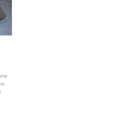
time
va,
e