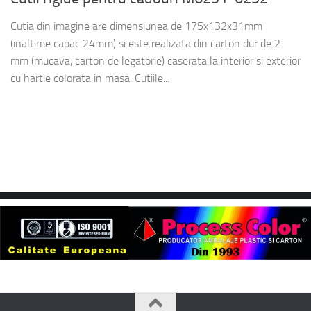
Cutia din imagine are dimensiunea de 175x132x31mm
(inaltime capac 24mm) si este realizata din carton dur de 2
mm (mucava, carton de legatorie) caserata la interior si exterior
cu hartie colorata in masa. Cutiile...