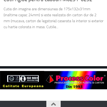
Cutia din imagine are dimensiunea de 175x132x31mm
(inaltime capac 24mm) si este realizata din carton dur de 2
mm (mucava, carton de legatorie) caserata la interior si exterior
cu hartie colorata in masa. Cutiile...