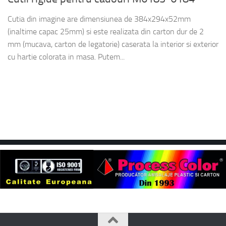
Cutia din imagine are dimensiunea de 384x294x52mm
(inaltime capac 25mm) si este realizata din carton dur de 2
mm (mucava, carton de legatorie) caserata la interior si exterior
cu hartie colorata in masa. Putem...