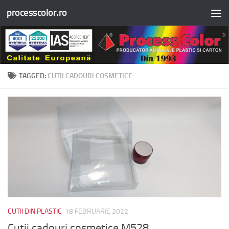
processcolor.ro
Skip to content
TAGGED:
CUTII CADOURI COSMETICE
CUTII DIN PLASTIC
18 FEBRUARIE 2022
Cutii cadouri cosmetice M528