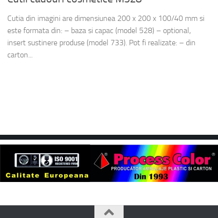
Cutia din imagini are dimensiunea 200 x 200 x 100/40 mm si
este formata din: – baza si capac (model 528) – optional,
insert sustinere produse (model 733). Pot fi realizate: – din
carton...