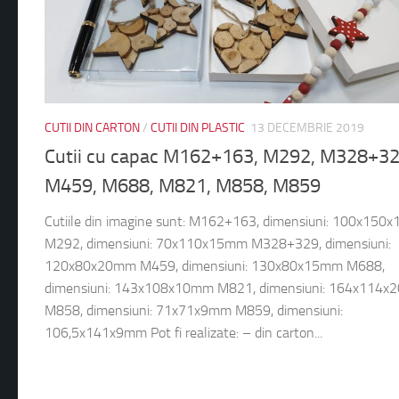
CUTII DIN CARTON
/
CUTII DIN PLASTIC
13 DECEMBRIE 2019
Cutii cu capac M162+163, M292, M328+32
M459, M688, M821, M858, M859
Cutiile din imagine sunt: M162+163, dimensiuni: 100x15
M292, dimensiuni: 70x110x15mm M328+329, dimensiuni:
120x80x20mm M459, dimensiuni: 130x80x15mm M688,
dimensiuni: 143x108x10mm M821, dimensiuni: 164x114
M858, dimensiuni: 71x71x9mm M859, dimensiuni:
106,5x141x9mm Pot fi realizate: – din carton...