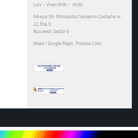
Luni – Vineri 8:00 – 16:00
Adresa: Str. Mitropolitul Veniamin Costache nr.
22, Etaj 3
Bucuresti, Sector 5
Waze / Google Maps : Process Color