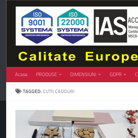
Skip to content
Acasa
PRODUSE
DIMENSIUNI
GDPR
C
TAGGED:
CUTII CADOURI