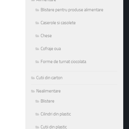
Blistere pentru produse alimentare
Caserole si casolete
Chese
Cofraje oua
Forme de turnat ciocolata
Cutii din carton
Nealimentare
Blistere
Cilindri din plastic
Cutii din plastic