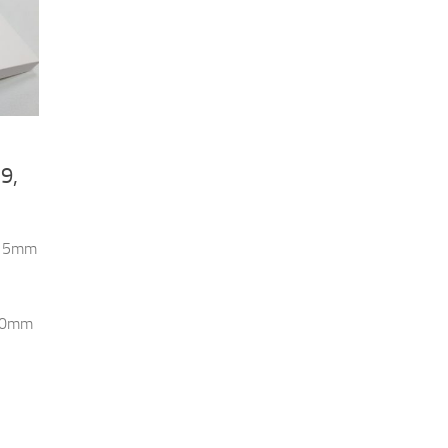
9,
0x15mm
x20mm