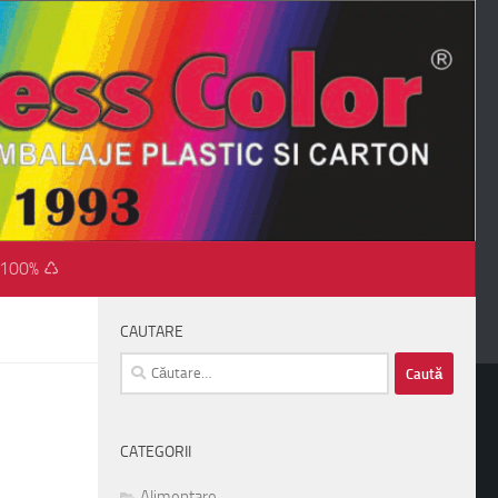
 100% ♺
CAUTARE
Caută
după:
CATEGORII
Alimentare