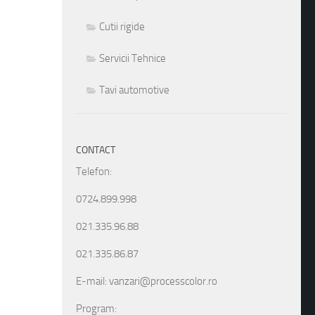
Cutii rigide
Servicii Tehnice
Tavi automotive
CONTACT
Telefon:
0724.899.998
021.335.96.88
021.335.86.87
E-mail: vanzari@processcolor.ro
Program: