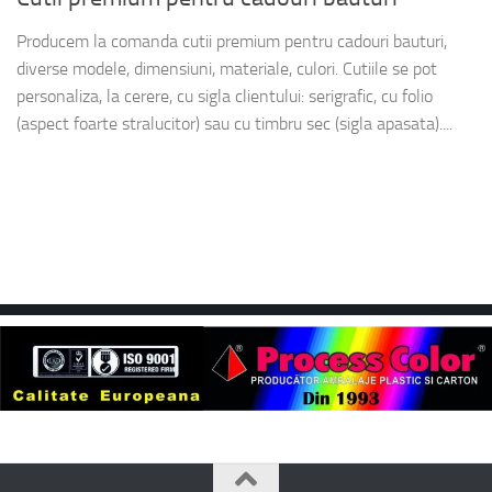
Producem la comanda cutii premium pentru cadouri bauturi,
diverse modele, dimensiuni, materiale, culori. Cutiile se pot
personaliza, la cerere, cu sigla clientului: serigrafic, cu folio
(aspect foarte stralucitor) sau cu timbru sec (sigla apasata)....