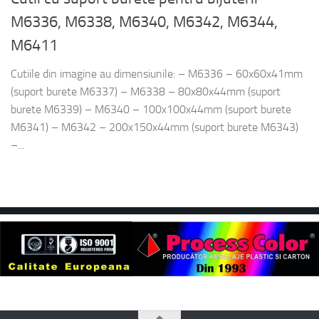
M6336, M6338, M6340, M6342, M6344,
M6411
Cutiile din imagine au dimensiunile: – M6336 – 60x60x41mm
(suport burete M6337) – M6338 – 80x80x44mm (suport
burete M6339) – M6340 – 100x100x44mm (suport burete
M6341) – M6342 – 200x150x44mm (suport burete M6343)
–...