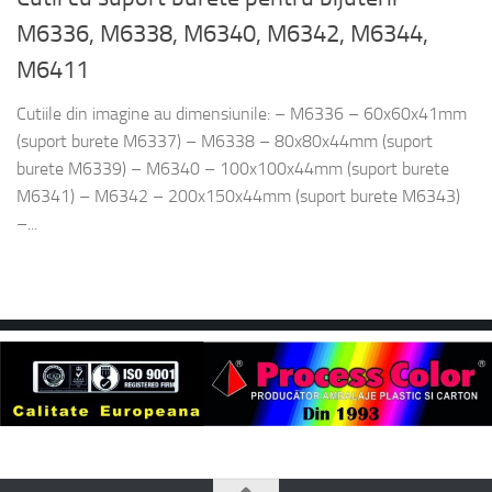
M6336, M6338, M6340, M6342, M6344,
M6411
Cutiile din imagine au dimensiunile: – M6336 – 60x60x41mm
(suport burete M6337) – M6338 – 80x80x44mm (suport
burete M6339) – M6340 – 100x100x44mm (suport burete
M6341) – M6342 – 200x150x44mm (suport burete M6343)
–...