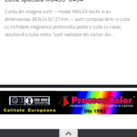
Cutiile din imagine sunt: – model M6433-6434 si au
dimensiunea 363x243x127mm. – sunt compuse dintr-o cutie
cu inchidere magnetica pozitionata peste o cutie cu capac,
rezultand o cutie mixta. Sunt realizate din carton dur...