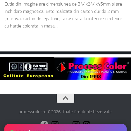
Cutia din imagine are dimensiunea de 344x244x45mm si are
inchidere magnetica. Este realizata din carton dur de 2 mm
(mucava, carton de legatorie) si caserata la interior si exterior
cu hartie colorata in masa....
processcolor.ro © 2026. Toate Drepturile Rezervate.