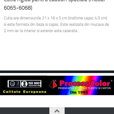
6065-6068)
Cutia are dimensiunile 21 x 16 x 5 cm (inaltime capac 4.5 cm)
si este formata din baza si capac. Este realizata din mucava de
2 mm iar la interior si exterior este caserata...