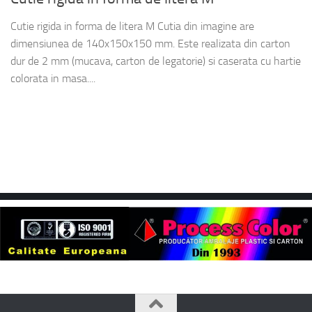
Cutie rigida in forma de litera M Cutia din imagine are
dimensiunea de 140x150x150 mm. Este realizata din carton
dur de 2 mm (mucava, carton de legatorie) si caserata cu hartie
colorata in masa....