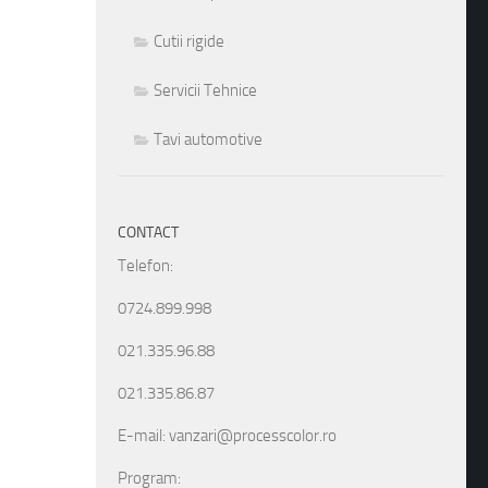
Cutii rigide
Servicii Tehnice
Tavi automotive
CONTACT
Telefon:
0724.899.998
021.335.96.88
021.335.86.87
E-mail: vanzari@processcolor.ro
Program: