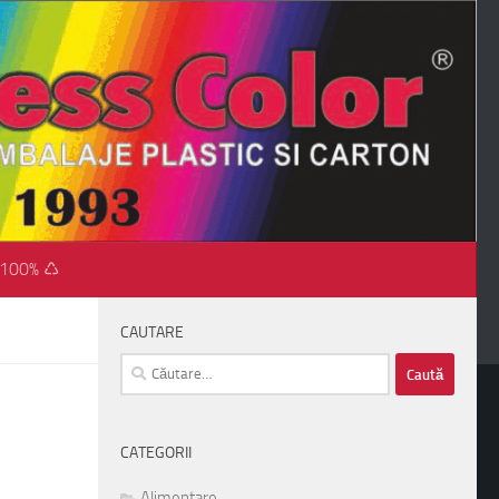
 100% ♺
CAUTARE
Caută
după:
CATEGORII
Alimentare