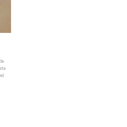
 de
ste
ie)