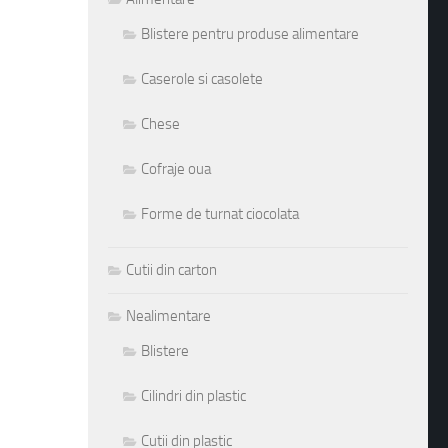
Blistere pentru produse alimentare
Caserole si casolete
Chese
Cofraje oua
Forme de turnat ciocolata
Cutii din carton
Nealimentare
Blistere
Cilindri din plastic
Cutii din plastic