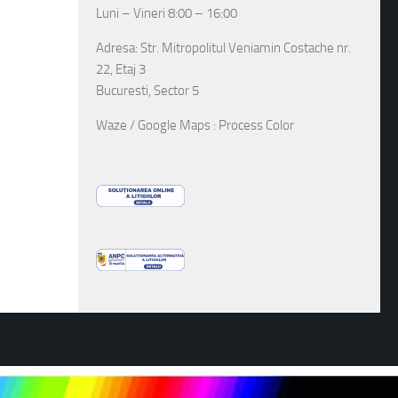
Luni – Vineri 8:00 – 16:00
Adresa: Str. Mitropolitul Veniamin Costache nr.
22, Etaj 3
Bucuresti, Sector 5
Waze / Google Maps : Process Color