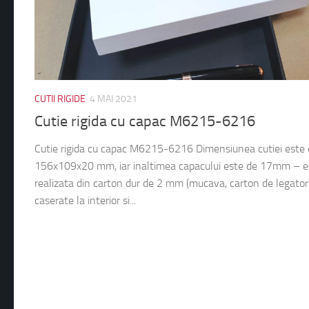
CUTII RIGIDE
4 MAI 2021
Cutie rigida cu capac M6215-6216
Cutie rigida cu capac M6215-6216 Dimensiunea cutiei este
156x109x20 mm, iar inaltimea capacului este de 17mm – e
realizata din carton dur de 2 mm (mucava, carton de legator
caserate la interior si...