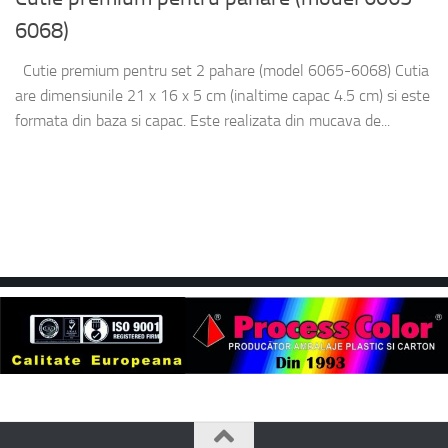
6068)
Cutie premium pentru set 2 pahare (model 6065-6068) Cutia
are dimensiunile 21 x 16 x 5 cm (inaltime capac 4.5 cm) si este
formata din baza si capac. Este realizata din mucava de...