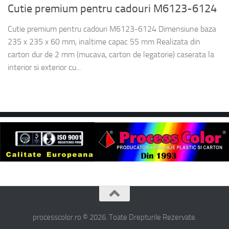
Cutie premium pentru cadouri M6123-6124
Cutie premium pentru cadouri M6123-6124 Dimensiune baza
235 x 235 x 60 mm, inaltime capac 55 mm Realizata din
carton dur de 2 mm (mucava, carton de legatorie) caserata la
interior si exterior cu...
processcolor.ro © 2026. Toate Drepturile Rezervate.