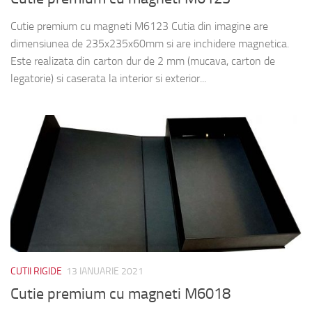
Cutie premium cu magneti M6123 Cutia din imagine are
dimensiunea de 235x235x60mm si are inchidere magnetica.
Este realizata din carton dur de 2 mm (mucava, carton de
legatorie) si caserata la interior si exterior...
CUTII RIGIDE
13 IANUARIE 2021
Cutie premium cu magneti M6018