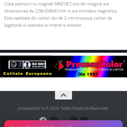
Cutie premium cu magneti M6018 Cutia din imagine are
dimensiunea de 228x358x67mm si are inchidere magnetica.
Este realizata din carton dur de 2 mm (mucava, carton de
legatorie) si caserata la interior si exterior...
processcolor.ro © 2026. Toate Drepturile Rezervate.