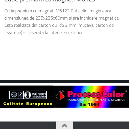
Cutie premium cu magneti M6123 Cutia din imagine are
dimensiunea de 235x235x60mm si are inchidere magnetica.
Este realizata din carton dur de 2 mm (mucava, carton de
legatorie) si caserata la interior si exterior...