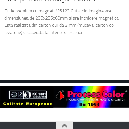
Cutie premium cu magneti M6123 Cutia din imagine are
dimensiunea de 235x235x60mm si are inchidere magnetica.
Este realizata din carton dur de 2 mm (mucava, carton de
legatorie) si caserata la interior si exterior...