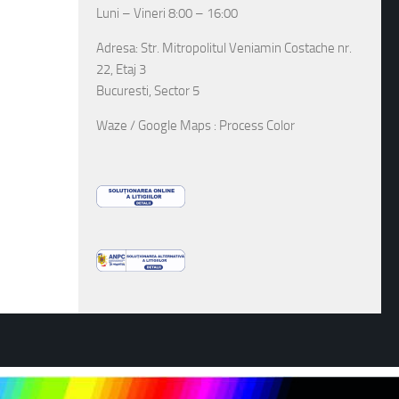
Luni – Vineri 8:00 – 16:00
Adresa: Str. Mitropolitul Veniamin Costache nr.
22, Etaj 3
Bucuresti, Sector 5
Waze / Google Maps : Process Color