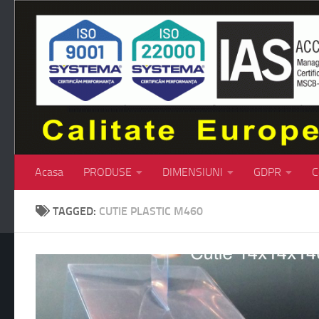
Skip to content
Acasa
PRODUSE
DIMENSIUNI
GDPR
C
TAGGED:
CUTIE PLASTIC M460