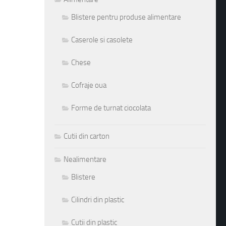
Blistere pentru produse alimentare
Caserole si casolete
Chese
Cofraje oua
Forme de turnat ciocolata
Cutii din carton
Nealimentare
Blistere
Cilindri din plastic
Cutii din plastic