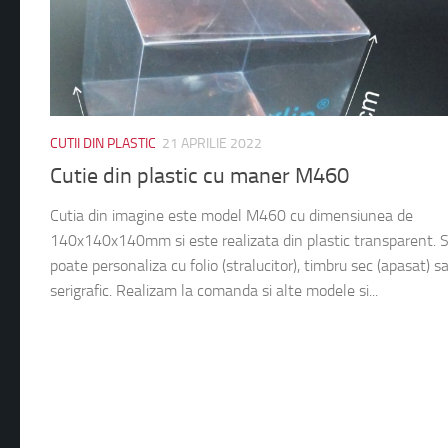
CUTII DIN PLASTIC
21 APRILIE 2022
Cutie din plastic cu maner M460
Cutia din imagine este model M460 cu dimensiunea de
140x140x140mm si este realizata din plastic transparent. 
poate personaliza cu folio (stralucitor), timbru sec (apasat) s
serigrafic. Realizam la comanda si alte modele si...