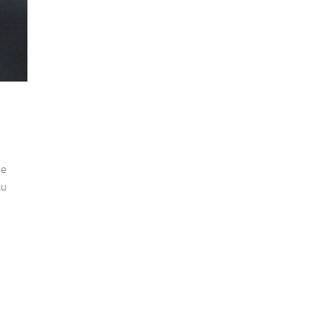
Se
au