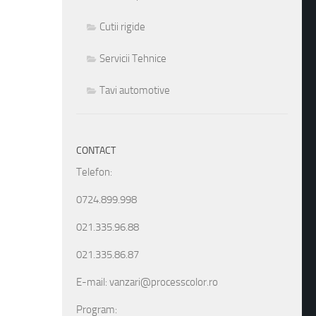
Cutii rigide
Servicii Tehnice
Tavi automotive
CONTACT
Telefon:
0724.899.998
021.335.96.88
021.335.86.87
E-mail: vanzari@processcolor.ro
Program: