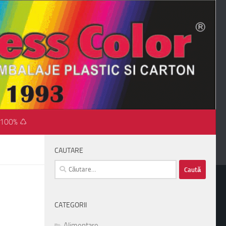
 100% ♺
CAUTARE
Caută
după:
CATEGORII
Alimentare